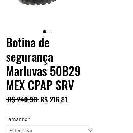
Botina de
segurança
Marluvas 50B29
MEX CPAP SRV
Preço
Preço
 R$ 240,90 
R$ 216,81
normal
promocional
Tamanho
*