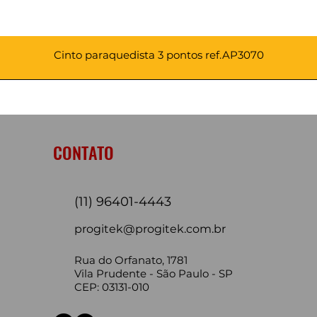
Cinto paraquedista 3 pontos ref.AP3070
CONTATO
(11) 96401-4443
progitek@progitek.com.br
Rua do Orfanato, 1781
Vila Prudente - São Paulo - SP
CEP: 03131-010