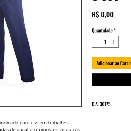
Preço
R$ 0,00
Quantidade
*
Adicionar ao Carri
C.A. 36175
Consultar C.A.
 indicada para uso em trabalhos
das de eucalipto, pinus, entre outros