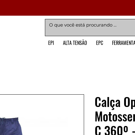
EPI
ALTA TENSÃO
EPC
FERRAMENT
Calça O
Motosser
C 360º 