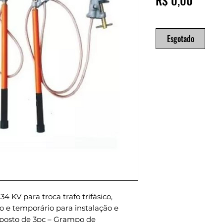
R$ 0,00
Esgotado
 KV para troca trafo trifásico,
o e temporário para instalação e
omposto de 3pç – Grampo de