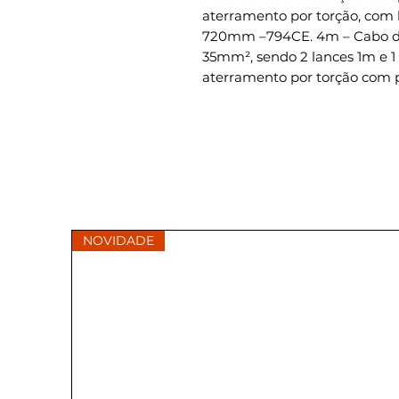
aterramento por torção, com b
720mm –794CE. 4m – Cabo de 
35mm², sendo 2 lances 1m e 
aterramento por torção com p
NOVIDADE