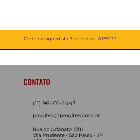
Cinto paraquedista 3 pontos ref.AP3070
CONTATO
(11) 96401-4443
progitek@progitek.com.br
Rua do Orfanato, 1781
Vila Prudente - São Paulo - SP