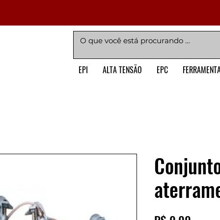
EPI
ALTA TENSÃO
EPC
FERRAMENT
Conjunt
aterram
Preço