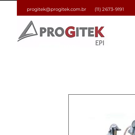
progitek@progitek.com.br
(11) 2673-9191